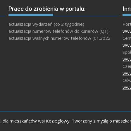
Prace do zrobienia w portalu:
Inn
aktualizacja wydarzeń (co 2 tygodnie)
Por
aktualizacja numerów telefonów do kurierów (Q1)
www
aktualizacja ważnych numerów telefonów (01.2022
Cen
www
Spół
www
Czer
www
Ośw
www
l dla mieszkańców wsi Koziegłowy. Tworzony z myślą o mieszka