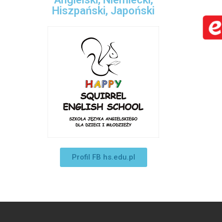
Hiszpański, Japoński
Profil FB hs.edu.pl