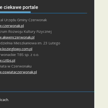
e ciekawe portale
tal Urzędu Gminy Czerwonak
.czerwonak.pl
trum Rozwoju Kultury Fizycznej
.akwenczerwonak.pl
dzielnia Mieszkaniowa im. 23 Lutego
.kozieglowy.com.pl
wonackie TBS sp. z o.o.
.cztbs.pl
iata w Czerwonaku
.oswiataczerwonak.pl
ńcach.