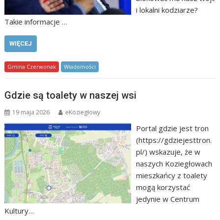
i lokalni kodziarze?
Takie informacje …
WIĘCEJ
Gmina Czerwonak
Wiadomości
Gdzie są toalety w naszej wsi
19 maja 2026
eKoziegłowy
Portal gdzie jest tron
(https://gdziejesttron.
pl/) wskazuje, że w
naszych Koziegłowach
mieszkańcy z toalety
mogą korzystać
jedynie w Centrum
Kultury…