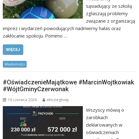
sąsiadujący ze szkołą
zgłaszają problemy
związane z organizacją
imprez i wydarzeń powodujących nadmierny hałas oraz
zakłócanie spokoju. Pomimo …
WIĘCEJ
Wiadomości
#OświadczenieMajątkowe #MarcinWojtkowiak
#WójtGminyCzerwonak
16 czerwca 2026
eKoziegłowy
Wszyscy mówią o
zarobkach
deklarowanych w
oświadczeniach