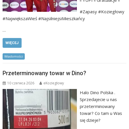
!! YUPI !! Gratulacje !!
#Zapasy #Koziegłowy
#NajwiększaWieś #NajsilniejsiMieszkańcy
…
WIĘCEJ
Wiadomości
Przeterminowany towar w Dino?
10 czerwca 2026
eKoziegłowy
Halo Dino Polska .
Sprzedajecie u nas
przeterminowany
towar? Co tam u Was
się dzieje?