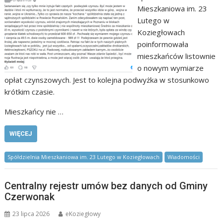
Mieszkaniowa im. 23
Lutego w
Koziegłowach
poinformowała
mieszkańców listownie
o nowym wymiarze
opłat czynszowych. Jest to kolejna podwyżka w stosunkowo
krótkim czasie.
Mieszkańcy nie …
WIĘCEJ
Spółdzielnia Mieszkaniowa im. 23 Lutego w Koziegłowach
Wiadomości
Centralny rejestr umów bez danych od Gminy
Czerwonak
23 lipca 2026
eKoziegłowy