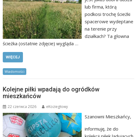
lub firma, którą
podkosi trochę ścieżki
spacerowe wydeptane
na terenie przy
działkach? Ta głowna
ścieżka (ostatnie zdjęcie) wygląda …
WIĘCEJ
Wiadomości
Kolejne piłki wpadają do ogródków
mieszkańców
22 czerwca 2026
eKoziegłowy
Szanowni Mieszkańcy,
informuję, że do
kolekcji piłek lądujących