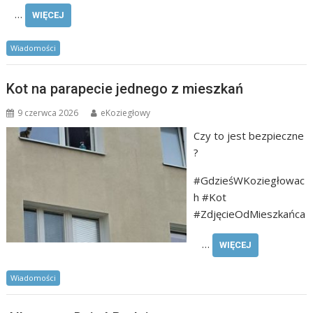
…
WIĘCEJ
Wiadomości
Kot na parapecie jednego z mieszkań
9 czerwca 2026
eKoziegłowy
Czy to jest bezpieczne
?
#GdzieśWKoziegłowac
h #Kot
#ZdjęcieOdMieszkańca
…
WIĘCEJ
Wiadomości