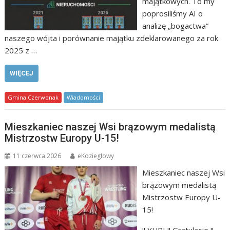
majątkowych. To my
poprosiliśmy AI o
analizę „bogactwa”
naszego wójta i porównanie majątku zdeklarowanego za rok
2025 z …
WIĘCEJ
Gmina Czerwonak
Wiadomości
Mieszkaniec naszej Wsi brązowym medalistą
Mistrzostw Europy U-15!
11 czerwca 2026
eKoziegłowy
Mieszkaniec naszej Wsi
brązowym medalistą
Mistrzostw Europy U-
15!