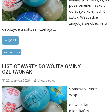
poza terenem szkoły
dołączyło kolejnych 6
sztuk. Wszystkie
znajdują się obecnie w
depozycie u sołtysa i czekają …
WIĘCEJ
Wiadomości
LIST OTWARTY DO WÓJTA GMINY
CZERWONAK
22 czerwca 2026
eKoziegłowy
Szanowny Panie
Wójcie,
od wielu lat
mieszkańcy