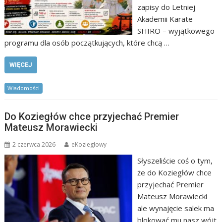
zapisy do Letniej
Akademii Karate
SHIRO – wyjątkowego
programu dla osób początkujących, które chcą …
WIĘCEJ
Wiadomości
Do Koziegłów chce przyjechać Premier
Mateusz Morawiecki
2 czerwca 2026
eKoziegłowy
Słyszeliście coś o tym,
że do Koziegłów chce
przyjechać Premier
Mateusz Morawiecki
ale wynajęcie salek ma
blokować mu nasz wójt