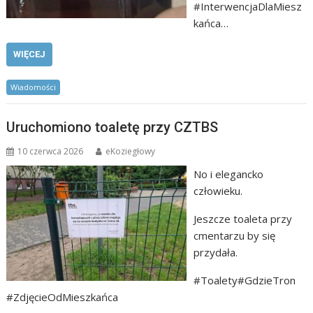
#InterwencjaDlaMiesz
kańca…
WIĘCEJ
Wiadomości
Uruchomiono toaletę przy CZTBS
10 czerwca 2026
eKoziegłowy
No i elegancko
człowieku.
Jeszcze toaleta przy
cmentarzu by się
przydała.
#Toalety#GdzieTron
#ZdjęcieOdMieszkańca