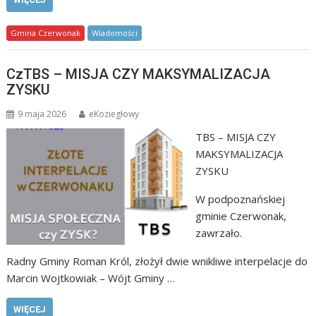
Gmina Czerwonak
Wiadomości
CzTBS – MISJA CZY MAKSYMALIZACJA
ZYSKU
9 maja 2026
eKoziegłowy
TBS – MISJA CZY
MAKSYMALIZACJA
ZYSKU
W podpoznańskiej
gminie Czerwonak,
zawrzało.
Radny Gminy Roman Król, złożył dwie wnikliwe interpelacje do
Marcin Wojtkowiak – Wójt Gminy …
WIĘCEJ