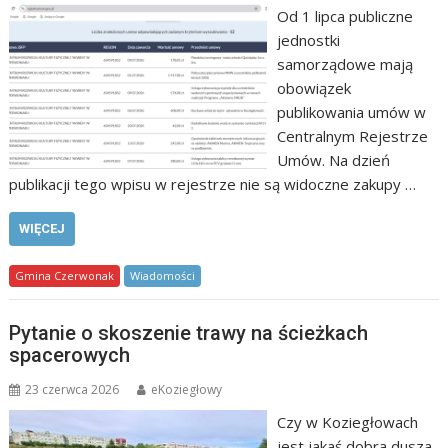
Od 1 lipca publiczne
jednostki
samorządowe mają
obowiązek
publikowania umów w
Centralnym Rejestrze
Umów. Na dzień
publikacji tego wpisu w rejestrze nie są widoczne zakupy …
WIĘCEJ
Gmina Czerwonak
Wiadomości
Pytanie o skoszenie trawy na ścieżkach
spacerowych
23 czerwca 2026
eKoziegłowy
Czy w Koziegłowach
jest jakaś dobra dusza