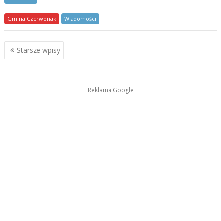
Gmina Czerwonak
Wiadomości
Nawigacja
Starsze wpisy
po
wpisach
Reklama Google