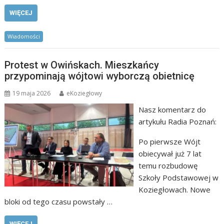
WIĘCEJ
Wiadomości
Protest w Owińskach. Mieszkańcy
przypominają wójtowi wyborczą obietnicę
19 maja 2026
eKoziegłowy
Nasz komentarz do
artykułu Radia Poznań:
Po pierwsze Wójt
obiecywał już 7 lat
temu rozbudowę
Szkoły Podstawowej w
Koziegłowach. Nowe
bloki od tego czasu powstały …
WIĘCEJ