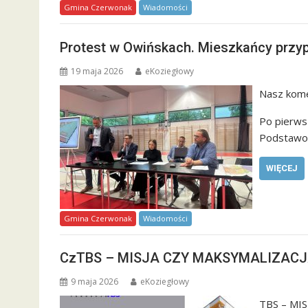
Gmina Czerwonak
Wiadomości
Protest w Owińskach. Mieszkańcy przy
19 maja 2026
eKoziegłowy
Nasz kome
Po pierws
Podstawow
WIĘCEJ
Gmina Czerwonak
Wiadomości
CzTBS – MISJA CZY MAKSYMALIZACJ
9 maja 2026
eKoziegłowy
TBS – MI