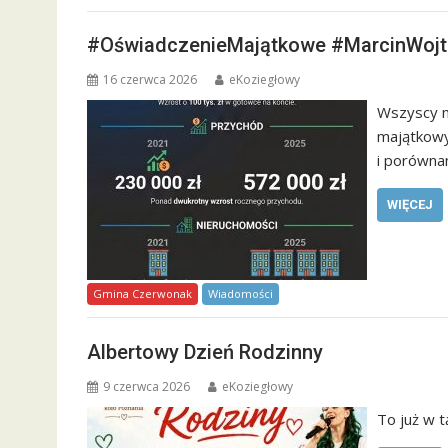
#OświadczenieMajątkowe #MarcinWoj
16 czerwca 2026
eKoziegłowy
Wszyscy m
majątkowy
i porówna
WIĘCEJ
Gmina Czerwonak
Wiadomości
Albertowy Dzień Rodzinny
9 czerwca 2026
eKoziegłowy
To już w t