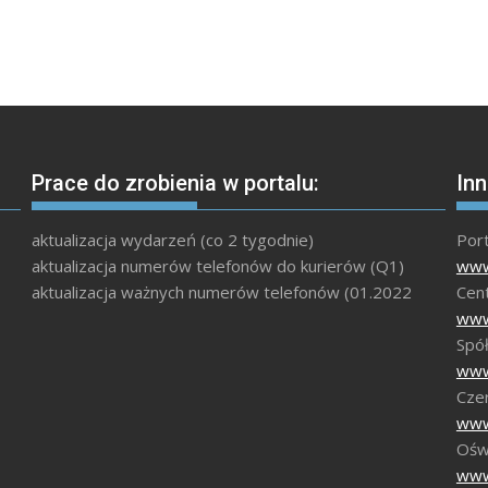
Prace do zrobienia w portalu:
Inn
aktualizacja wydarzeń (co 2 tygodnie)
Por
aktualizacja numerów telefonów do kurierów (Q1)
www
aktualizacja ważnych numerów telefonów (01.2022
Cen
www
Spół
www
Czer
www
Ośw
www