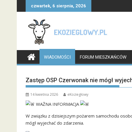
Skip
czwartek, 6 sierpnia, 2026
to
content
WIADOMOŚCI
FORUM MIESZKAŃCÓW
Zastęp OSP Czerwonak nie mógł wyjec
14 kwietnia 2026
eKoziegłowy
WAŻNA INFORMACJA
W związku z dzisiejszym pożarem samochodu osobow
mógł wyjechać do zdarzenia.