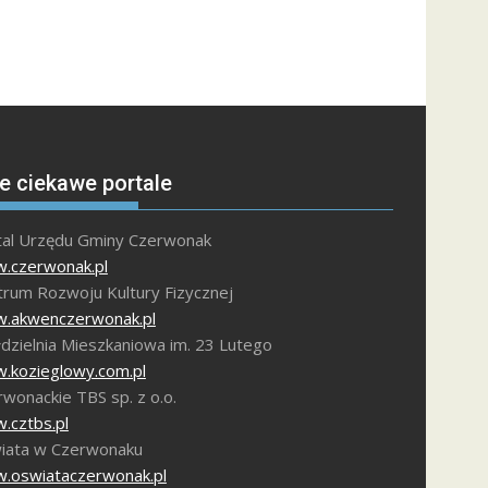
e ciekawe portale
tal Urzędu Gminy Czerwonak
.czerwonak.pl
trum Rozwoju Kultury Fizycznej
.akwenczerwonak.pl
dzielnia Mieszkaniowa im. 23 Lutego
.kozieglowy.com.pl
wonackie TBS sp. z o.o.
.cztbs.pl
iata w Czerwonaku
.oswiataczerwonak.pl