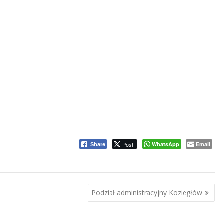
Post
WhatsApp
Email
Share
Podział administracyjny Koziegłów