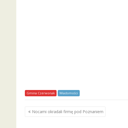
Gmina Czerwonak
Wiadomości
Nawigacja
Nocami okradali firmę pod Poznaniem
wpisu