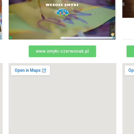
www.smyki-czerwonak.pl