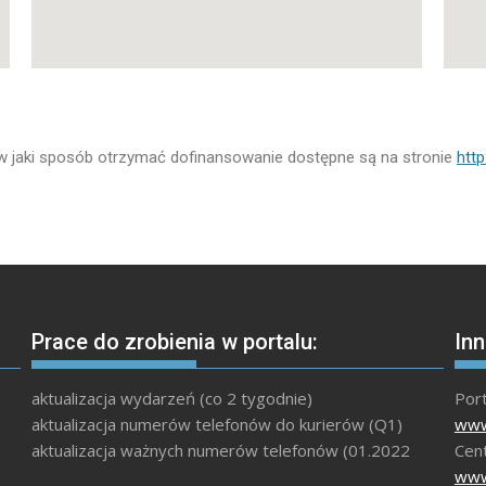
w jaki sposób otrzymać dofinansowanie dostępne są na stronie
http
Prace do zrobienia w portalu:
Inn
aktualizacja wydarzeń (co 2 tygodnie)
Por
aktualizacja numerów telefonów do kurierów (Q1)
www
aktualizacja ważnych numerów telefonów (01.2022
Cen
www