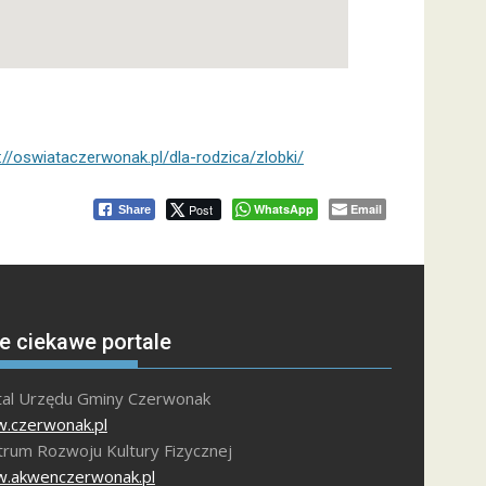
://oswiataczerwonak.pl/dla-rodzica/zlobki/
Post
WhatsApp
Email
Share
e ciekawe portale
tal Urzędu Gminy Czerwonak
.czerwonak.pl
trum Rozwoju Kultury Fizycznej
.akwenczerwonak.pl