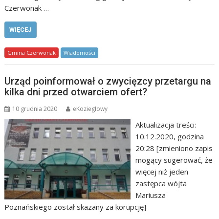
Czerwonak …
WIĘCEJ
Gmina Czerwonak
Wiadomości
Urząd poinformował o zwycięzcy przetargu na
kilka dni przed otwarciem ofert?
10 grudnia 2020
eKoziegłowy
Aktualizacja treści:
10.12.2020, godzina
20:28 [zmieniono zapis
mogący sugerować, że
więcej niż jeden
zastępca wójta
Mariusza
Poznańskiego został skazany za korupcję]