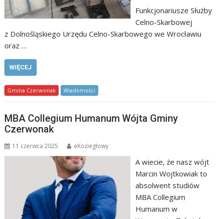
Funkcjonariusze Służby
Celno-Skarbowej
z Dolnośląskiego Urzędu Celno-Skarbowego we Wrocławiu
oraz …
WIĘCEJ
Gmina Czerwonak
Wiadomości
MBA Collegium Humanum Wójta Gminy
Czerwonak
11 czerwca 2025
eKoziegłowy
A wiecie, że nasz wójt
Marcin Wojtkowiak to
absolwent studiów
MBA Collegium
Humanum w