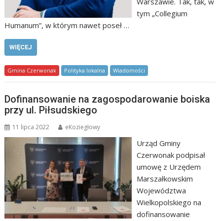
Warszawie. Tak, tak, w
tym „Collegium
Humanum”, w którym nawet poseł …
WIĘCEJ
Gmina Czerwonak
Polityka lokalna
Wiadomości
Dofinansowanie na zagospodarowanie boiska
przy ul. Piłsudskiego
11 lipca 2022
eKoziegłowy
Urząd Gminy
Czerwonak podpisał
umowę z Urzędem
Marszałkowskim
Województwa
Wielkopolskiego na
dofinansowanie