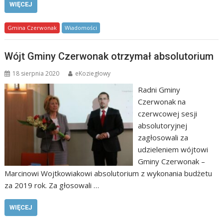
WIĘCEJ
Gmina Czerwonak
Wiadomości
Wójt Gminy Czerwonak otrzymał absolutorium
18 sierpnia 2020
eKoziegłowy
Radni Gminy
Czerwonak na
czerwcowej sesji
absolutoryjnej
zagłosowali za
udzieleniem wójtowi
Gminy Czerwonak –
Marcinowi Wojtkowiakowi absolutorium z wykonania budżetu
za 2019 rok. Za głosowali …
WIĘCEJ