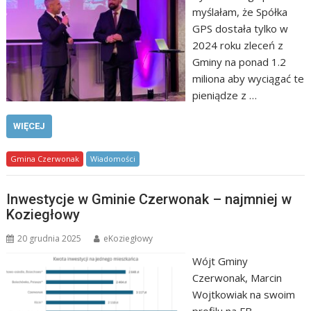
myślałam, że Spółka
GPS dostała tylko w
2024 roku zleceń z
Gminy na ponad 1.2
miliona aby wyciągać te
pieniądze z …
WIĘCEJ
Gmina Czerwonak
Wiadomości
Inwestycje w Gminie Czerwonak – najmniej w
Koziegłowy
20 grudnia 2025
eKoziegłowy
Wójt Gminy
Czerwonak, Marcin
Wojtkowiak na swoim
profilu na FB