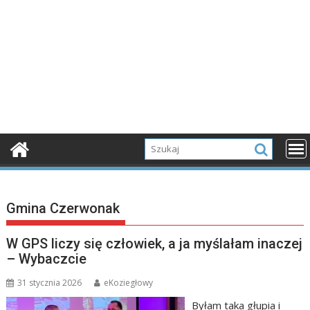
Gmina Czerwonak
W GPS liczy się człowiek, a ja myślałam inaczej
– Wybaczcie
31 stycznia 2026
eKoziegłowy
Byłam taka głupia i