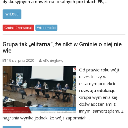
dyskusyjnych a nawet na lokalnych portalach FB,
…
WIĘCEJ
Gmina Czerwonak
Wiadomości
Grupa tak „elitarna”, że nikt w Gminie o niej nie
wie
19 sierpnia 2020
eKoziegłowy
Od prawie roku wójt
uczestniczy w
elitarnym projekcie
rozwoju edukacji
.
Grupa wymienia się
doświadczeniami z
innymi samorządami. Z
nagrania wynika jednak, że wójt zapomniał …