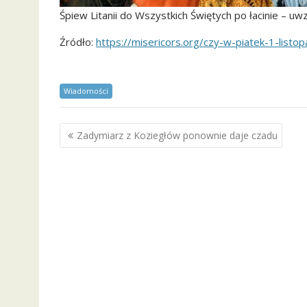
Śpiew Litanii do Wszystkich Świętych po łacinie – uwzn
Źródło:
https://misericors.org/czy-w-piatek-1-list
Wiadomości
Nawigacja
Zadymiarz z Koziegłów ponownie daje czadu
wpisu