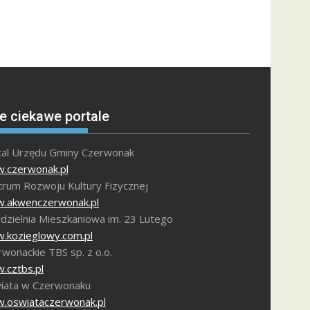
e ciekawe portale
tal Urzędu Gminy Czerwonak
.czerwonak.pl
trum Rozwoju Kultury Fizycznej
.akwenczerwonak.pl
dzielnia Mieszkaniowa im. 23 Lutego
.kozieglowy.com.pl
wonackie TBS sp. z o.o.
.cztbs.pl
iata w Czerwonaku
.oswiataczerwonak.pl