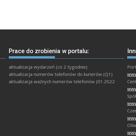
Prace do zrobienia w portalu:
Inn
aktualizacja wydarzeń (co 2 tygodnie)
Por
aktualizacja numerów telefonów do kurierów (Q1)
www
aktualizacja ważnych numerów telefonów (01.2022
Cen
www
Spół
www
Czer
www
Ośw
www