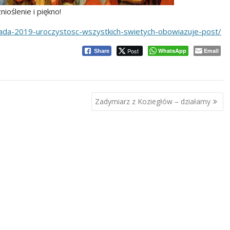
ioślenie i piękno!
opada-2019-uroczystosc-wszystkich-swietych-obowiazuje-post/
Post
WhatsApp
Email
Share
Zadymiarz z Koziegłów – działamy