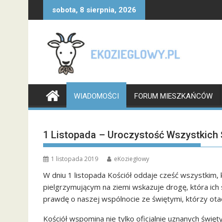
Skip
sobota, 8 sierpnia, 2026
to
content
WIADOMOŚCI
FORUM MIESZKAŃCÓW
1 Listopada – Uroczystość Wszystkich
1 listopada 2019
eKoziegłowy
W dniu 1 listopada Kościół oddaje cześć wszystkim, k
pielgrzymującym na ziemi wskazuje drogę, która ich
prawdę o naszej wspólnocie ze świętymi, którzy otac
Kościół wspomina nie tylko oficjalnie uznanych święt