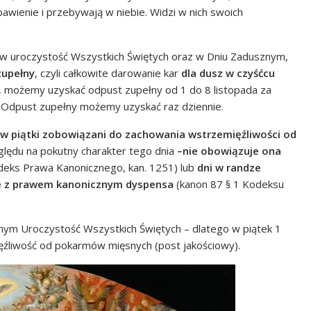
bawienie i przebywają w niebie. Widzi w nich swoich
ną w uroczystość Wszystkich Świętych oraz w Dniu Zadusznym,
zupełny
, czyli całkowite darowanie kar
dla dusz w czyśćcu
i, możemy uzyskać odpust zupełny od 1 do 8 listopada za
 Odpust zupełny możemy uzyskać raz dziennie.
są w piątki zobowiązani do zachowania wstrzemięźliwości od
lędu na pokutny charakter tego dnia
–nie obowiązuje ona
eks Prawa Kanonicznego, kan. 1251) lub
dni w randze
ie z prawem kanonicznym dyspensa
(kanon 87 § 1 Kodeksu
cznym Uroczystość Wszystkich Świętych – dlatego w piątek 1
ęźliwość od pokarmów mięsnych (post jakościowy).