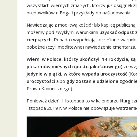
wszystkich wiernych zmarłych, którzy już osiągnęli z
orędowników u Boga i przykłady do naśladowania.
Nawiedzając z modlitwą kościół lub kaplicę publicz
możemy pod zwykłymi warunkami
uzyskać odpust 
cierpiących
. Ponadto wypełniając określone warunk
pobożne (czyli modlitewne) nawiedzenie cmentarza.
Wierni w Polsce, którzy ukończyli 14 rok życia, 
pokarmów mięsnych (postu jakościowego)
ze wzg
jedynie w piątki, w które wypada uroczystość
(Kod
uroczystości
albo
gdy zostanie udzielona zgodn
Prawa Kanonicznego).
Ponieważ dzień 1 listopada to w kalendarzu liturgi
listopada 2019 r. w Polsce nie obowiązuje wstrzemi