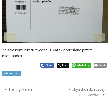
Zdjęcie komunikatu z jednej z klatek podesłane przez
mieszkańca.
Post
WhatsApp
Email
Share
Wiadomości
Nawigacja
Treningi Karate
Próby scholi dziecięcej i
wpisu
młodzieżowej