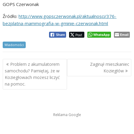
GOPS Czerwonak
Źródło:
http://www.gopsczerwonak.pl/aktualnosci/376-
bezplatna-mammografia-w-gminie-czerwonak.html
Post
WhatsApp
Email
Share
Wiadomości
Nawigacja
Problem z akumulatorem
Zaginął mieszkaniec
wpisu
samochodu? Pamiętaj, że w
Koziegłów
Koziegłowach możesz liczyć
na pomoc.
Reklama Google