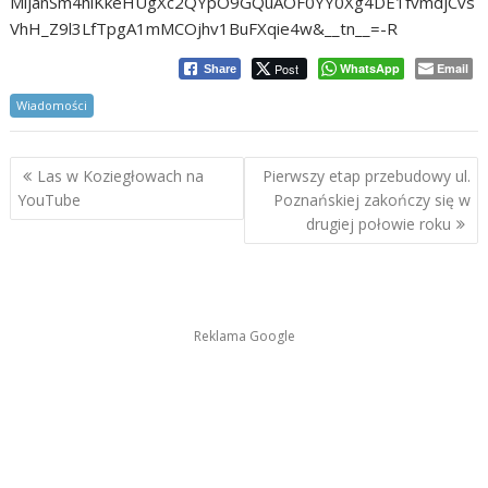
MljanSm4hlKkeHUgXc2QYpO9GQuAOF0YY0Xg4DE1fvmdjCvs
VhH_Z9l3LfTpgA1mMCOjhv1BuFXqie4w&__tn__=-R
Post
WhatsApp
Email
Share
Wiadomości
Nawigacja
Las w Koziegłowach na
Pierwszy etap przebudowy ul.
wpisu
YouTube
Poznańskiej zakończy się w
drugiej połowie roku
Reklama Google