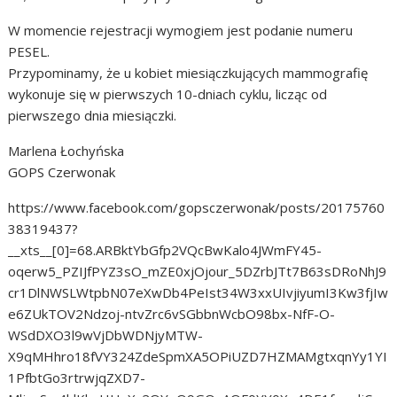
W momencie rejestracji wymogiem jest podanie numeru
PESEL.
Przypominamy, że u kobiet miesiączkujących mammografię
wykonuje się w pierwszych 10-dniach cyklu, licząc od
pierwszego dnia miesiączki.
Marlena Łochyńska
GOPS Czerwonak
https://www.facebook.com/gopsczerwonak/posts/20175760
38319437?
__xts__[0]=68.ARBktYbGfp2VQcBwKalo4JWmFY45-
oqerw5_PZIJfPYZ3sO_mZE0xjOjour_5DZrbJTt7B63sDRoNhJ9
cr1DlNWSLWtpbN07eXwDb4PeIst34W3xxUIvjiyumI3Kw3fjIw
e6ZUkTOV2Ndzoj-ntvZrc6vSGbbnWcbO98bx-NfF-O-
WSdDXO3l9wVjDbWDNjyMTW-
X9qMHhro18fVY324ZdeSpmXA5OPiUZD7HZMAMgtxqnYy1YI
1PfbtGo3rtrwjqZXD7-