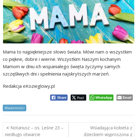
Mama to najpiękniejsze słowo świata. Mówi nam o wszystkim
co piękne, dobre i wierne. Wszystkim Naszym kochanym
Mamom w dniu ich wspaniałego święta życzymy samych
szczęśliwych dni i spełnienia najskrytszych marzeń.
Redakcja eKozieglowy.pl
Post
WhatsApp
Email
Share
Wiadomości
Nawigacja
Notariusz – os. Leśne 23 –
Wsiadająca kobieta z
wpisu
niedługo otwarcie
dzieckiem wyproszona z