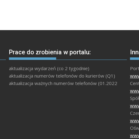
Prace do zrobienia w portalu:
Inn
aktualizacja wydarzeń (co 2 tygodnie)
Por
aktualizacja numerów telefonów do kurierów (Q1)
www
aktualizacja ważnych numerów telefonów (01.2022
Cen
www
Spół
www
Czer
www
Ośw
www