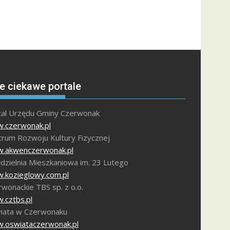
e ciekawe portale
tal Urzędu Gminy Czerwonak
.czerwonak.pl
trum Rozwoju Kultury Fizycznej
.akwenczerwonak.pl
dzielnia Mieszkaniowa im. 23 Lutego
.kozieglowy.com.pl
wonackie TBS sp. z o.o.
.cztbs.pl
iata w Czerwonaku
.oswiataczerwonak.pl