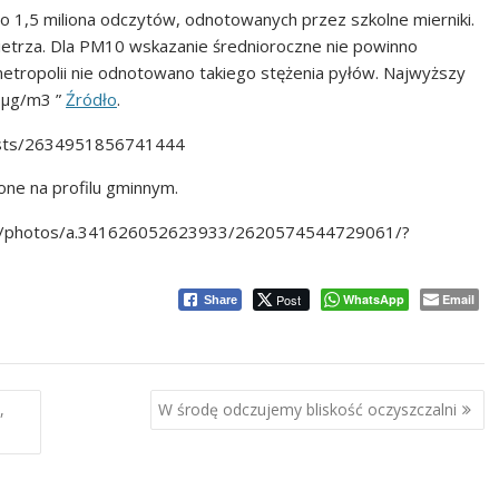
o 1,5 miliona odczytów, odnotowanych przez szkolne mierniki.
etrza. Dla PM10 wskazanie średnioroczne nie powinno
etropolii nie odnotowano takiego stężenia pyłów. Najwyższy
 µg/m3 ”
Źródło
.
osts/2634951856741444
one na profilu gminnym.
ej/photos/a.341626052623933/2620574544729061/?
Post
WhatsApp
Email
Share
,
W środę odczujemy bliskość oczyszczalni