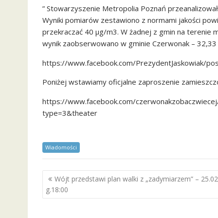
” Stowarzyszenie Metropolia Poznań przeanalizował
Wyniki pomiarów zestawiono z normami jakości powi
przekraczać 40 µg/m3. W żadnej z gmin na terenie m
wynik zaobserwowano w gminie Czerwonak – 32,33
https://www.facebook.com/PrezydentJaskowiak/p
Poniżej wstawiamy oficjalne zaproszenie zamieszcz
https://www.facebook.com/czerwonakzobaczwiec
type=3&theater
Wiadomości
Nawigacja
Wójt przedstawi plan walki z „zadymiarzem” – 25.02
wpisu
g.18:00