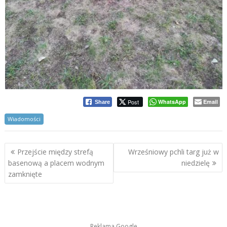
Post
WhatsApp
Email
Share
Wiadomości
Nawigacja
Przejście między strefą
Wrześniowy pchli targ już w
wpisu
basenową a placem wodnym
niedzielę
zamknięte
Reklama Google