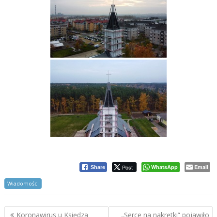
Post
WhatsApp
Email
Share
Wiadomości
Nawigacja
Koronawirus u Księdza
„Serce na nakrętki” pojawiło