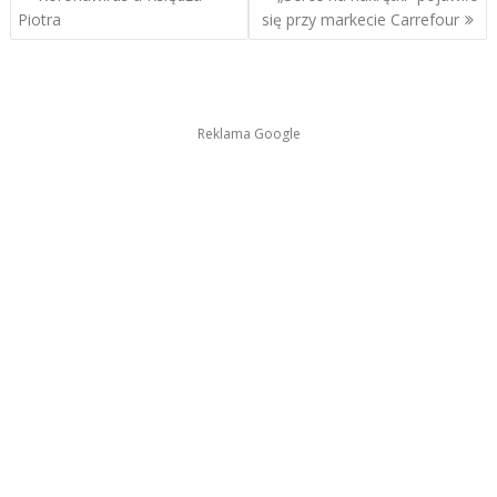
wpisu
Piotra
się przy markecie Carrefour
Reklama Google