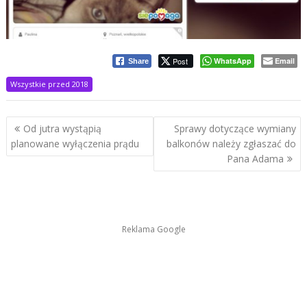
Post
WhatsApp
Email
Share
Wszystkie przed 2018
Nawigacja
Od jutra wystąpią
Sprawy dotyczące wymiany
wpisu
planowane wyłączenia prądu
balkonów należy zgłaszać do
Pana Adama
Reklama Google