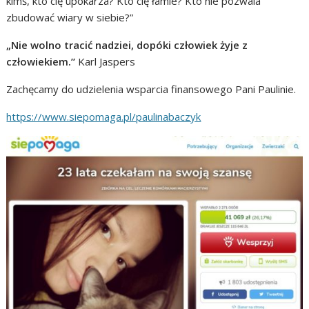
kimś, kto cię upokarza? Kto cię łamie? Kto nie pozwala
zbudować wiary w siebie?”
„Nie wolno tracić nadziei, dopóki człowiek żyje z
człowiekiem.”
Karl Jaspers
Zachęcamy do udzielenia wsparcia finansowego Pani Paulinie.
https://www.siepomaga.pl/paulinabaczyk