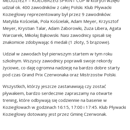
MŁODZIEŻY – KOŁOBRZEG SPRINT CUP w których wzięło
udział ok. 400 zawodników z całej Polski. Klub Pływacki
Koziegłowy reprezentowany był przez 9 zawodników:
Matylda Kościelak, Pola Kościelak, Adam Meyer, Krzysztof
Meyer, Krystian Talar, Adam Zaborowki, Zuza Libera, Agata
Warciarek, Mikołaj Bąkowski. Nasi zawodnicy spisali się
znakomicie zdobywając 6 medali (1 złoty, 5 brązowe).
Udział w zawodach był pierwszym startem w tym roku
szkolnym. Wszyscy zawodnicy poprawili swoje rekordy
życiowe, co daję ogromna nadzieję na bardzo dobre starty
pod czas Grand Prix Czerwonaka oraz Mistrzostw Polski.
Wszystkich, którzy jeszcze zastanawiają czy zostać
pływakiem, bardzo serdecznie zapraszamy na otwarte
trening, które odbywają się codziennie na basenie w
Koziegłowach w godzinach 16:15, 17:00 i 17:45. Klub Pływacki
Koziegłowy dotowany jest przez Gminę Czerwonak.