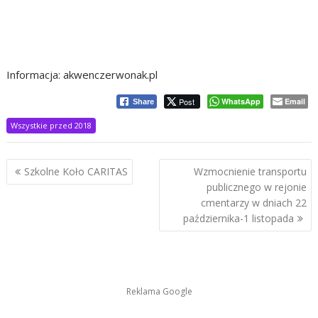
Informacja: akwenczerwonak.pl
Post
WhatsApp
Email
Share
Wszystkie przed 2018
Nawigacja
Szkolne Koło CARITAS
Wzmocnienie transportu
wpisu
publicznego w rejonie
cmentarzy w dniach 22
października-1 listopada
Reklama Google