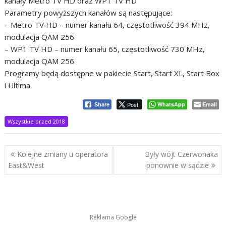
kanały Metro TV HD oraz WP1 TV HD
Parametry powyższych kanałów są następujące:
– Metro TV HD – numer kanału 64, częstotliwość 394 MHz,
modulacja QAM 256
– WP1 TV HD – numer kanału 65, częstotliwość 730 MHz,
modulacja QAM 256
Programy będą dostępne w pakiecie Start, Start XL, Start Box
i Ultima
Post
WhatsApp
Email
Share
Wszystkie przed 2018
Nawigacja
Kolejne zmiany u operatora
Były wójt Czerwonaka
wpisu
East&West
ponownie w sądzie
Reklama Google