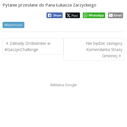
Pytanie przesłane do Pana Łukasza Zarzyckiego
Post
WhatsApp
Email
Share
Wiadomości
Nawigacja
Zakłady Drobiarskie w
Nie będzie zastępcy
wpisu
#GaszynChallenge
Komendanta Straży
Gminnej
Reklama Google