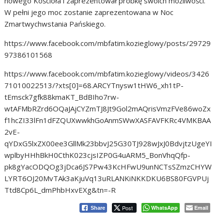
nowego Kościoła i zaprezentował próbkę swoich możliwości.
W pełni jego moc zostanie zaprezentowana w Noc
Zmartwychwstania Pańskiego.
https://www.facebook.com/mbfatim.kozieglowy/posts/29729
97386101568
https://www.facebook.com/mbfatim.kozieglowy/videos/3426
71010022513/?xts[0]=68.ARCYTnysw1tHW6_xh1tP-
tEmsck7gfk88kmaKT_BdBIho7rw-
wtAFMbRZrd6OQaJAjCYZmTJ8Jt9Gol2mAQrisVmzFVe86woZx
f1hcZI33lFn1dFZQUXwwkhGoAnmSWwXASFAVFKRc4VMKBAA
2vE-
qYDxG5lxZX00ee3GllMk23bbvJ25G30TJ928wJxJ0BdvjtzUgeYI
wplbyHHhBkH0CthK023cjsIZP0G4uARM5_BonVhqQfp-
pk8gYacODQOg3jDca6JS7Pw43KcHFwU9unNCTsSZmzCHYW
LYRT6OJ20MvTAk3aKjuVq13uRLANKiNKKDKU6BS80FGVPUj
Ttd8Cp6L_dmPhbHxvEXg&tn=-R
Post
WhatsApp
Email
Share