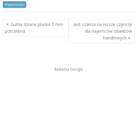
Wiadomości
Nawigacja
Guma dziana płaska 5 mm
Jest szansa na niższe czynsze
wpisu
potrzebna
dla najemców obiektów
handlowych
Reklama Google