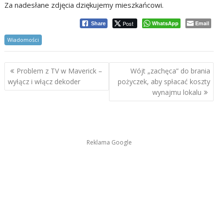
Za nadesłane zdjęcia dziękujemy mieszkańcowi.
Post
WhatsApp
Email
Share
Wiadomości
Nawigacja
Problem z TV w Maverick –
Wójt „zachęca” do brania
wpisu
wyłącz i włącz dekoder
pożyczek, aby spłacać koszty
wynajmu lokalu
Reklama Google