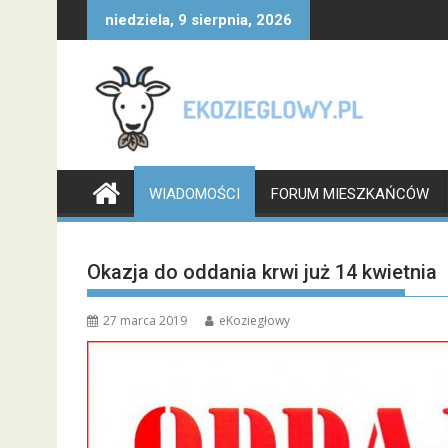
Skip
niedziela, 9 sierpnia, 2026
to
content
WIADOMOŚCI
FORUM MIESZKAŃCÓW
Okazja do oddania krwi już 14 kwietnia
27 marca 2019
eKoziegłowy