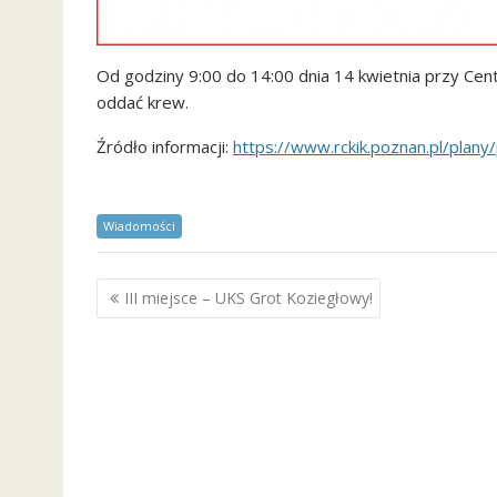
Od godziny 9:00 do 14:00 dnia 14 kwietnia przy Ce
oddać krew.
Źródło informacji:
https://www.rckik.poznan.pl/plan
Wiadomości
Nawigacja
III miejsce – UKS Grot Koziegłowy!
wpisu