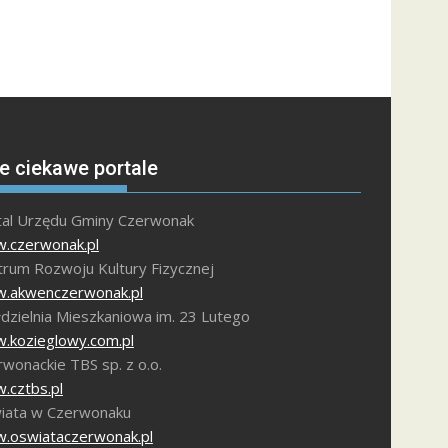
e ciekawe portale
tal Urzędu Gminy Czerwonak
.czerwonak.pl
trum Rozwoju Kultury Fizycznej
.akwenczerwonak.pl
dzielnia Mieszkaniowa im. 23 Lutego
.kozieglowy.com.pl
wonackie TBS sp. z o.o.
.cztbs.pl
iata w Czerwonaku
.oswiataczerwonak.pl