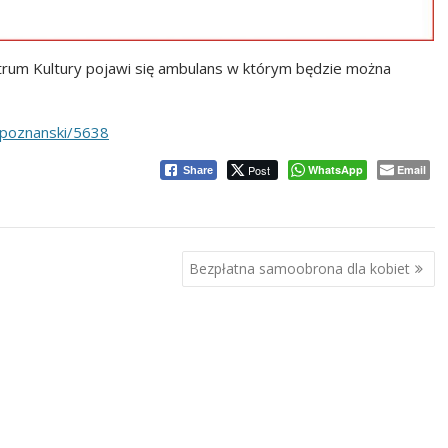
ntrum Kultury pojawi się ambulans w którym będzie można
y/poznanski/5638
Post
WhatsApp
Email
Share
Bezpłatna samoobrona dla kobiet