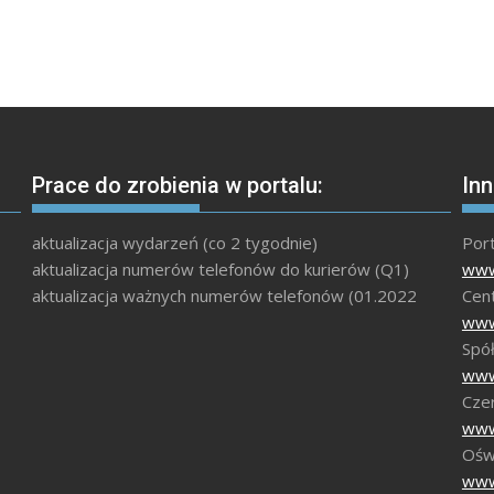
Prace do zrobienia w portalu:
Inn
aktualizacja wydarzeń (co 2 tygodnie)
Por
aktualizacja numerów telefonów do kurierów (Q1)
www
aktualizacja ważnych numerów telefonów (01.2022
Cen
www
Spół
www
Czer
www
Ośw
www