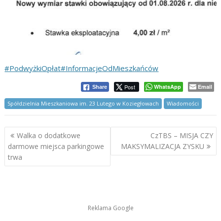
#PodwyżkiOpłat
#InformacjeOdMieszkańców
Post
WhatsApp
Email
Share
Spółdzielnia Mieszkaniowa im. 23 Lutego w Koziegłowach
Wiadomości
Nawigacja
Walka o dodatkowe
CzTBS – MISJA CZY
wpisu
darmowe miejsca parkingowe
MAKSYMALIZACJA ZYSKU
trwa
Reklama Google