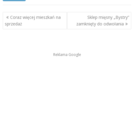
Nawigacja
Coraz więcej mieszkań na
Sklep mięsny „Bystry”
wpisu
sprzedaż
zamknięty do odwołania
Reklama Google