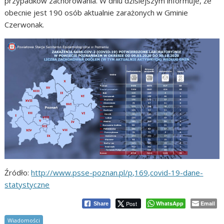
przypadków zachorowania. W dniu dzisiejszym informuje, że
obecnie jest 190 osób aktualnie zarażonych w Gminie
Czerwonak.
Źródło:
http://www.psse-poznan.pl/p,169,covid-19-dane-
statystyczne
Post
WhatsApp
Email
Share
Wiadomości