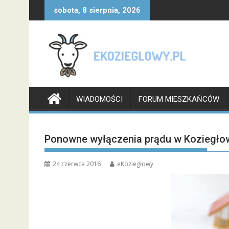
Skip
sobota, 8 sierpnia, 2026
to
content
WIADOMOŚCI
FORUM MIESZKAŃCÓW
Ponowne wyłączenia prądu w Koziegło
24 czerwca 2016
eKoziegłowy