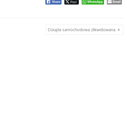
Post
WhatsApp
Email
Share
Dziupla samochodowa zlikwidowana.