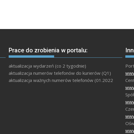
Prace do zrobienia w portalu:
Inn
aktualizacja wydarzeń (co 2 tygodnie)
Por
aktualizacja numerów telefonów do kurierów (Q1)
www
aktualizacja ważnych numerów telefonów (01.2022
Cen
www
Spół
www
Czer
www
Ośw
www