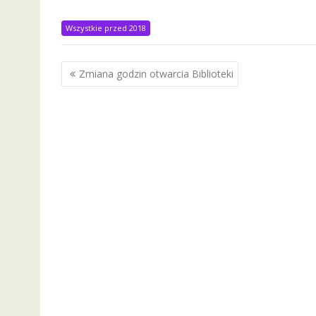
Wszystkie przed 2018
Nawigacja
Zmiana godzin otwarcia Biblioteki
wpisu