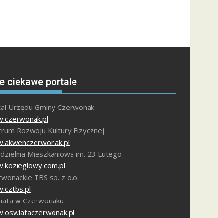
e ciekawe portale
tal Urzędu Gminy Czerwonak
.czerwonak.pl
trum Rozwoju Kultury Fizycznej
.akwenczerwonak.pl
dzielnia Mieszkaniowa im. 23 Lutego
.kozieglowy.com.pl
wonackie TBS sp. z o.o.
.cztbs.pl
iata w Czerwonaku
.oswiataczerwonak.pl