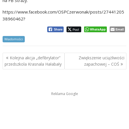
na FB Straży.
https://www.facebook.com/OSPCzerwonak/posts/27441205
38960462?
Post
WhatsApp
Email
Share
Wiadomości
Nawigacja
Kolejna akcja „defibrylator”
Zwiększenie uciążliwości
wpisu
przedszkola Krasnala Hałabały
zapachowej – COŚ
Reklama Google