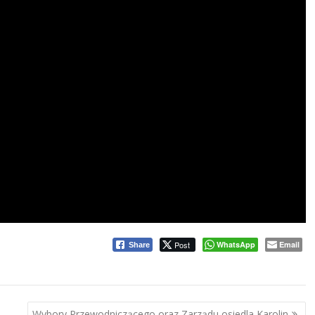
Post
WhatsApp
Email
Share
Wybory Przewodniczącego oraz Zarządu osiedla Karolin