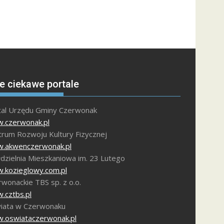
e ciekawe portale
tal Urzędu Gminy Czerwonak
.czerwonak.pl
trum Rozwoju Kultury Fizycznej
.akwenczerwonak.pl
dzielnia Mieszkaniowa im. 23 Lutego
.kozieglowy.com.pl
wonackie TBS sp. z o.o.
.cztbs.pl
iata w Czerwonaku
.oswiataczerwonak.pl