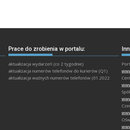
Prace do zrobienia w portalu:
Inn
aktualizacja wydarzeń (co 2 tygodnie)
Por
aktualizacja numerów telefonów do kurierów (Q1)
www
aktualizacja ważnych numerów telefonów (01.2022
Cen
www
Spół
www
Czer
www
Ośw
www