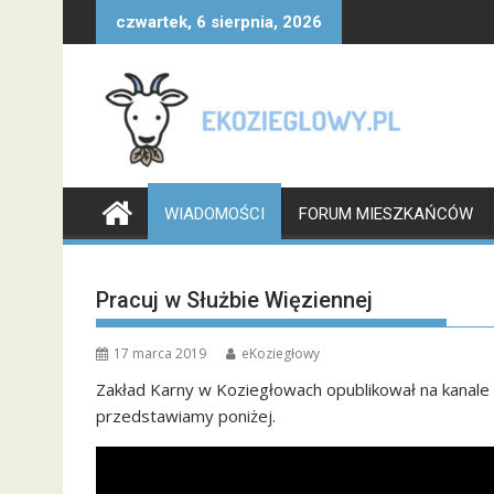
Skip
czwartek, 6 sierpnia, 2026
to
content
WIADOMOŚCI
FORUM MIESZKAŃCÓW
Pracuj w Służbie Więziennej
17 marca 2019
eKoziegłowy
Zakład Karny w Koziegłowach opublikował na kanale y
przedstawiamy poniżej.