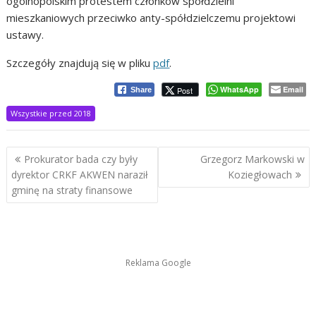
ogólnopolskim protestem członków spółdzielni
mieszkaniowych przeciwko anty-spółdzielczemu projektowi
ustawy.
Szczegóły znajdują się w pliku
pdf
.
WhatsApp
Email
Post
Share
Wszystkie przed 2018
Nawigacja
Prokurator bada czy były
Grzegorz Markowski w
wpisu
dyrektor CRKF AKWEN naraził
Koziegłowach
gminę na straty finansowe
Reklama Google