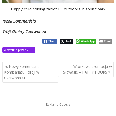
Happy child holding tablet PC outdoors in spring park
Jacek Sommerfeld
Wójt Gminy Czerwonak
Post
WhatsApp
Email
Share
Wszystkie przed 2018
Nawigacja
Nowy komendant
Wtorkowa promocja w
wpisu
Komisariatu Policji w
Sławasie – HAPPY HOURS
Czerwonaku
Reklama Google