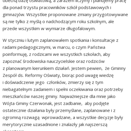
obecną bazę oświatową, a zarazem liczymy i planujemy pracę
dla ponad trzystu pracowników szkół podstawowych i
gimnazjów. Wszystkie proponowane zmiany przygotowywane
są nie tylko z myślą o nadchodzącym roku szkolnym, ale
przede wszystkim w wymiarze długofalowym.
W styczniu i lutym zaplanowałem spotkania i konsultacje z
radami pedagogicznymi, w marcu, o czym Państwa
poinformuję, z rodzicami we wszystkich szkołach, aby
zapoznać środowiska nauczycielskie oraz rodziców
z planowanym kierunkiem działań. Jestem pewien, że Gminny
Zespół ds. Reformy Oświaty, biorąc pod uwagę wiedzę
i doświadczenie jego członków, zmierzy się z tym
niebagatelnym zadaniem i spełni oczekiwania oraz potrzeby
mieszkańców naszej gminy. Najważniejsze dla mnie jako
Wójta Gminy Czerwonak, jest zadbanie, aby podjęte
ostatecznie działania były przemyślane, zaplanowane i z
ogromną rozwagą wprowadzane, a wszystkie decyzje były
merytorycznie uzasadnione i znalazły jak najszerszą