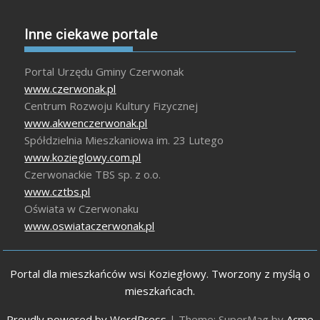
Inne ciekawe portale
Portal Urzędu Gminy Czerwonak
www.czerwonak.pl
Centrum Rozwoju Kultury Fizycznej
www.akwenczerwonak.pl
Spółdzielnia Mieszkaniowa im. 23 Lutego
www.kozieglowy.com.pl
Czerwonackie TBS sp. z o.o.
www.cztbs.pl
Oświata w Czerwonaku
www.oswiataczerwonak.pl
Portal dla mieszkańców wsi Koziegłowy. Tworzony z myślą o
mieszkańcach.
Proudly powered by WordPress
|
Theme: SuperMag by
Acme