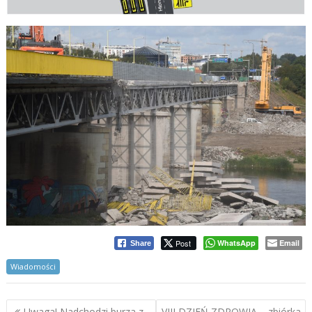
Post
WhatsApp
Email
Share
Wiadomości
Nawigacja
Uwaga! Nadchodzi burza z
VIII DZIEŃ ZDROWIA – zbiórka