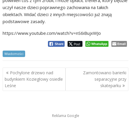
powinien coś z tym zrobić i może opłacić trenera, który będzie
uczył nasze dzieci poprawnego zachowania na takich
obiektach. Widać dzieci z innych miejscowości już znają
podstawowe zasady.
https://www.youtube.com/watch?v=nS6iBujxWJo
Post
WhatsApp
Email
Share
Wiadomości
Nawigacja
Pochylone drzewo nad
Zamontowano barierki
wpisu
budynkiem Koziegłowy osiedle
separacyjne przy
Leśne
skateparku
Reklama Google