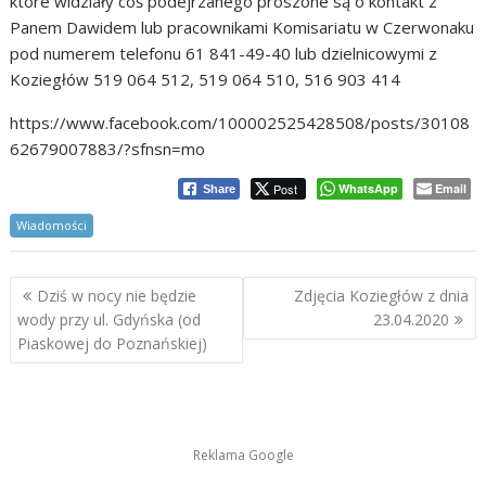
które widziały coś podejrzanego proszone są o kontakt z
Panem Dawidem lub pracownikami Komisariatu w Czerwonaku
pod numerem telefonu 61 841-49-40 lub dzielnicowymi z
Koziegłów 519 064 512, 519 064 510, 516 903 414
https://www.facebook.com/100002525428508/posts/30108
62679007883/?sfnsn=mo
Post
WhatsApp
Email
Share
Wiadomości
Nawigacja
Dziś w nocy nie będzie
Zdjęcia Koziegłów z dnia
wpisu
wody przy ul. Gdyńska (od
23.04.2020
Piaskowej do Poznańskiej)
Reklama Google