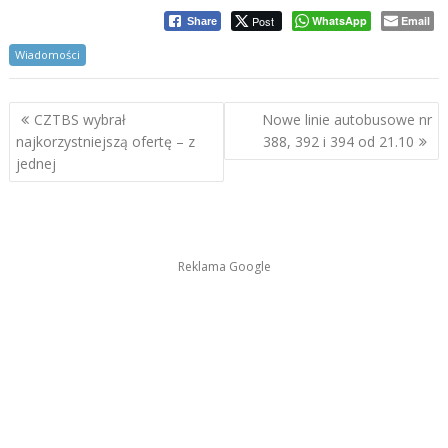
Post
WhatsApp
Email
Share
Wiadomości
Nawigacja
CZTBS wybrał
Nowe linie autobusowe nr
wpisu
najkorzystniejszą ofertę – z
388, 392 i 394 od 21.10
jednej
Reklama Google