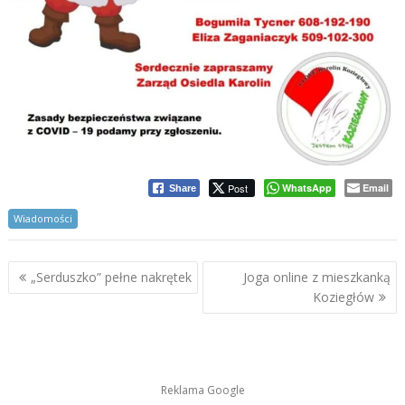
Post
WhatsApp
Email
Share
Wiadomości
Nawigacja
„Serduszko” pełne nakrętek
Joga online z mieszkanką
wpisu
Koziegłów
Reklama Google