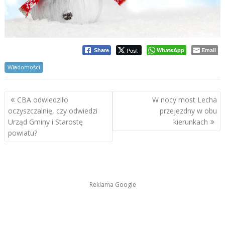
Post
WhatsApp
Email
Share
Wiadomości
Nawigacja
CBA odwiedziło
W nocy most Lecha
wpisu
oczyszczalnię, czy odwiedzi
przejezdny w obu
Urząd Gminy i Starostę
kierunkach
powiatu?
Reklama Google