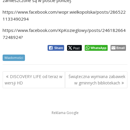
zamieszczone są w poście poniżej.
https://www.facebook.com/wopr.wielkopolska/posts/286522
1133490294
https://www.facebook.com/KpKozieglowy/posts/246182664
7248924?
Post
WhatsApp
Email
Share
Wiadomości
Nawigacja
DISCOVERY LIFE od teraz w
Świąteczna wymiana zabawek
wpisu
wersji HD
w gminnych bibliotekach
Reklama Google