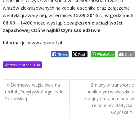
Centralnej Oczyszczalni Ścieków i koniecznością otwarcia
włazów zlokalizowanych na kopule osadnika oraz załączenia
wentylacji awaryjnej, w terminie:
15.09.2016 r., w godzinach:
06:00 – 14:00
może wystąpić
zwiększenie uciążliwości
zapachowej COŚ w najbliższym sąsiedztwie
.
Informacje: www.aquanet.pl
Post
WhatsApp
Email
Share
Wszystkie przed 2018
Nawigacja
Darmowe wejściówki na
Zmiany w transporcie
wpisu
recital „Pozytywka” Agnieszki
publicznym w związku z
Różańskiej
kolejnym etapem prac w
rejonie ulic Bałtycka-
Gdyńska