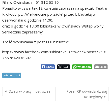
Filia w Owińskach – 61 812 65 10
Ponadto w czwartek 18 kwietnia zaprasza na spektakl Teatru
Krokodyl pt. „Wielkanocne porządki” przed biblioteką w
Czerwonaku o godzinie 11.00,
oraz o godzinie 13.00 biblioteka w Owińskach. Wstęp wolny.
Serdecznie zapraszamy.
Treść skopiowana z postu FB biblioteki:
https://www.facebook.com/BibliotekaCzerwonak/posts/2591
766764203880?
Post
WhatsApp
Email
Share
Wiadomości
Nawigacja
Dzieci w pracy – ostrożnie
Poseł RP odwiedzi dzisiaj
wpisu
Koziegłowy