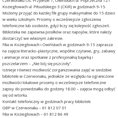
Czerwonaku Os. Przylesie 7, Owińskach ul. Poprzeczna 12 i
Koziegłowach ul. Piłsudskiego 3 (CKiR) w godzinach 9-15.
Możemy przyjąć do każdej filii grupy maksymalnie do 15 dzieci
w wieku szkolnym. Prosimy o wcześniejsze zgłoszenia
telefoniczne lub osobiste, gdyż liczy się kolejność zgłoszeń.
Biblioteka nie zapewnia posiłków oraz napojów, które należy
dostarczyć we własnym zakresie.
Filia w Koziegłowach i Owińskach w godzinach 9-15 zaprasza
na zajęcia literacko–plastyczne, wspólne czytanie, gry, zabawy
i animacje oraz spotkanie z profesjonalną bajarką i
pszczelarzem – „Nie bój się pszczoły”.
Istnieje również możliwość zorganizowania zajęć w siedzibie
biblioteki w Czerwonaku, jednakże ze względu na ograniczone
możliwości lokalowe prosimy o wcześniejsze telefoniczne
zapisy do poniedziałku do godziny 18.00 – zajęcia mogą odbyć
się od wtorku.
Kontakt telefoniczny w godzinach pracy bibliotek:
GBP w Czerwonaku – 61 812 07 01
Filia w Koziegłowach – 61 812 86 49